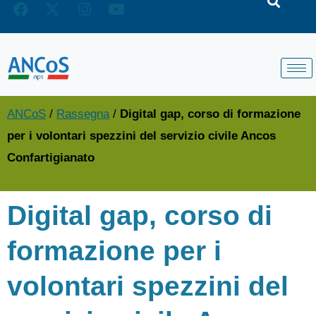
ANCoS
/
Rassegna
/
Digital gap, corso di formazione
per i volontari spezzini del servizio civile Ancos
Confartigianato
Digital gap, corso di
formazione per i
volontari spezzini del