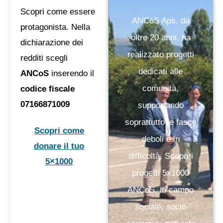
Scopri come essere
ANCoS Aps, da
protagonista. Nella
oltre 20 anni, ha
dichiarazione dei
realizzato progetti
redditi scegli
dedicati alle
ANCoS
inserendo il
comunità,
codice fiscale
07166871009
supportando
soprattutto le fasce
Scopri come
deboli e in
donare il tuo
difficoltà. Scopri i
5×1000
progetti 5x1000
ANCoS, in campo
sociale, socio