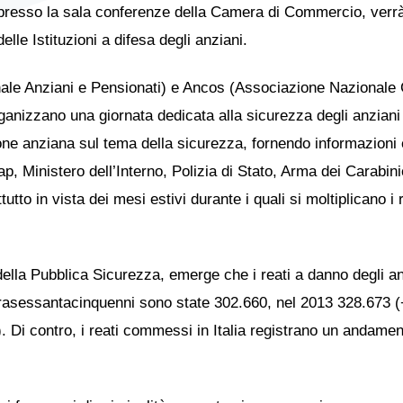
30, presso la sala conferenze della Camera di Commercio, ver
lle Istituzioni a difesa degli anziani.
ale Anziani e Pensionati) e Ancos (Associazione Nazionale C
rganizzano una giornata dedicata alla sicurezza degli anziani 
one anziana sul tema della sicurezza, fornendo informazioni e 
nap, Ministero dell’Interno, Polizia di Stato, Arma dei Carabi
tutto in vista dei mesi estivi durante i quali si moltiplicano i
o della Pubblica Sicurezza, emerge che i reati a danno degli a
ultrasessantacinquenni sono state 302.660, nel 2013 328.673 (
. Di contro, i reati commessi in Italia registrano un andame