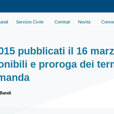
andi
Servizio Civile
Comitati
Novità
Conven
015 pubblicati il 16 mar
nibili e proroga dei ter
omanda
 Bandi