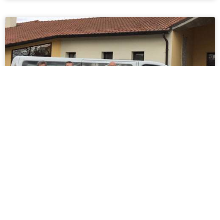
Un sollevatore alla Comunità Alloggio
di Bosco Mesola
Il sollevatore per disabili, frutto della raccolta
fondi 5×1000 ANCoS Confartigianato donato
alla Comunità Alloggio