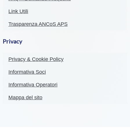
Natale il regalo più bello è donare
Donare il sangue è un regalo prezioso che va
oltre il materiale. Un’opportunità unica per
contribuire al benessere della comunità
locale. Ancos Aps Viterbo, insieme ai suoi
preziosi partner, si impegna a rendere il
Natale di chi è in difficoltà un pò più luminoso.
Dicembre 12, 2023