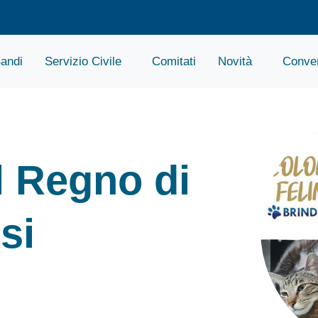
andi
Servizio Civile
Comitati
Novità
Conven
il Regno di
si