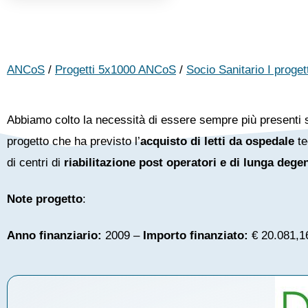
ANCoS
/
Progetti 5x1000 ANCoS
/
Socio Sanitario I proget
Abbiamo colto la necessità di essere sempre più presenti sul 
progetto che ha previsto l’
acquisto di letti da ospedale
te
di centri di
riabilitazione post operatori e di lunga dege
Note progetto
:
Anno finanziario:
2009 –
Importo finanziato:
€ 20.081,1