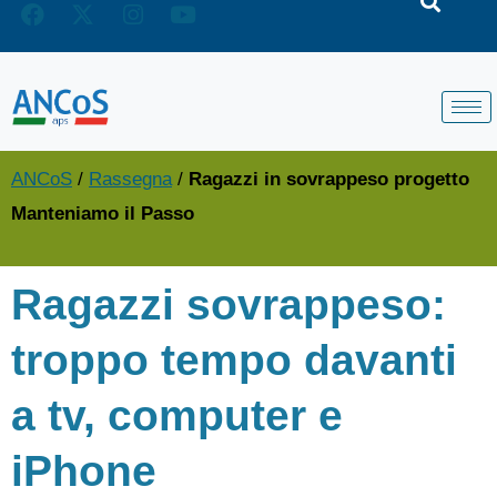
ANCoS
/
Rassegna
/
Ragazzi in sovrappeso progetto
Manteniamo il Passo
Ragazzi sovrappeso:
troppo tempo davanti
a tv, computer e
iPhone