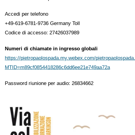
Accedi per telefono
+49-619-6781-9736 Germany Toll
Codice di accesso: 27426037989
Numeri di chiamate in ingresso globali
https://pietropaolospada.my.webex.com/pietropaolospada.
MTID=m89cf0854418286c6dd6ee21e749aa72a
Password riunione per audio: 26834662