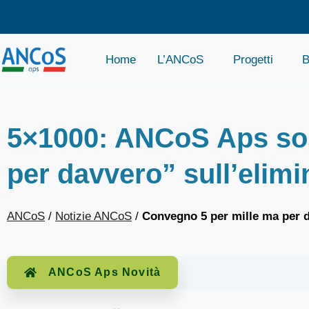
Home
L’ANCoS
Progetti
B
5×1000: ANCoS Aps sos
per davvero” sull’elimi
ANCoS
/
Notizie ANCoS
/
Convegno 5 per mille ma per 
ANCoS Aps Novità