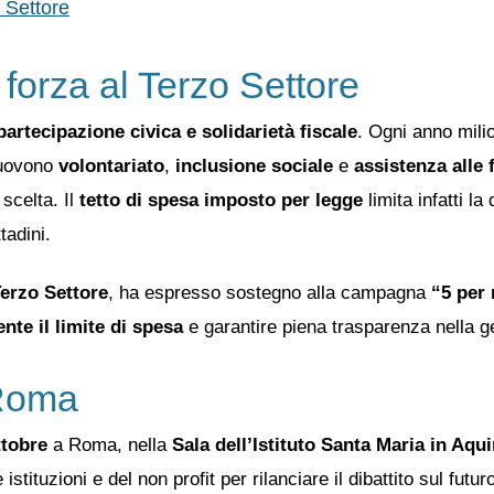
 Settore
 forza al Terzo Settore
partecipazione civica e solidarietà fiscale
. Ogni anno milio
muovono
volontariato
,
inclusione sociale
e
assistenza alle f
scelta. Il
tetto di spesa imposto per legge
limita infatti la
tadini.
erzo Settore
, ha espresso sostegno alla campagna
“5 per 
nte il limite di spesa
e garantire piena trasparenza nella ge
 Roma
ttobre
a Roma, nella
Sala dell’Istituto Santa Maria in Aqui
 istituzioni e del non profit per rilanciare il dibattito sul futu