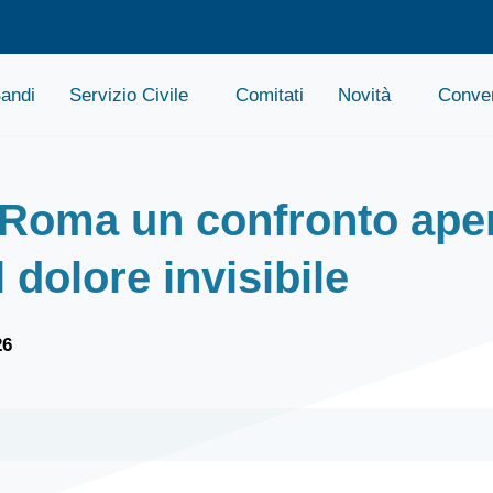
andi
Servizio Civile
Comitati
Novità
Conven
 Roma un confronto aper
l dolore invisibile
26