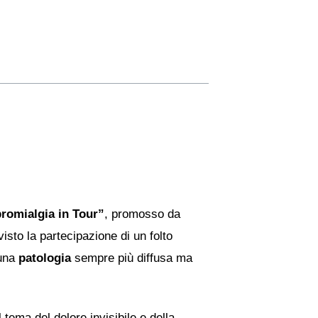
romialgia in Tour”
, promosso da
 visto la partecipazione di un folto
 una
patologia
sempre più diffusa ma
l tema del dolore invisibile e della