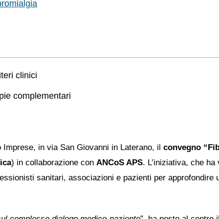
bromialgia
eri clinici
rapie complementari
o Imprese, in via San Giovanni in Laterano, il
convegno “Fib
ica
) in collaborazione con
ANCoS APS
. L’iniziativa, che ha
fessionisti sanitari, associazioni e pazienti per approfondire
 sul complesso dialogo medico-paziente
”, ha posto al centro i