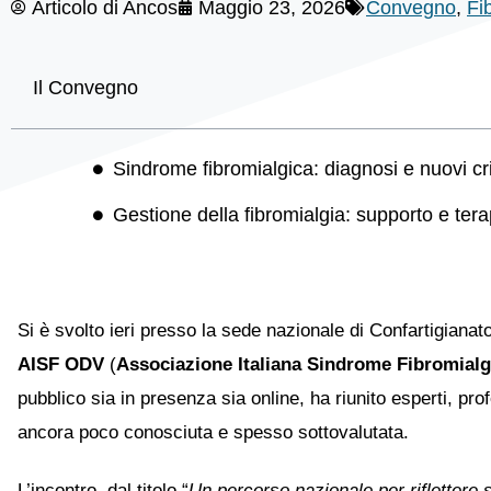
Articolo di
Ancos
Maggio 23, 2026
Convegno
,
Fi
Il Convegno
Sindrome fibromialgica: diagnosi e nuovi crit
Gestione della fibromialgia: supporto e te
Si è svolto ieri presso la sede nazionale di Confartigianat
AISF ODV
(
Associazione Italiana Sindrome Fibromialg
pubblico sia in presenza sia online, ha riunito esperti, pro
ancora poco conosciuta e spesso sottovalutata.
L’incontro, dal titolo “
Un percorso nazionale per riflettere