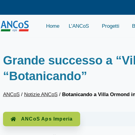
Home
L’ANCoS
Progetti
B
Grande successo a “Vil
“Botanicando”
ANCoS
/
Notizie ANCoS
/
Botanicando a Villa Ormond i
ANCoS Aps Imperia