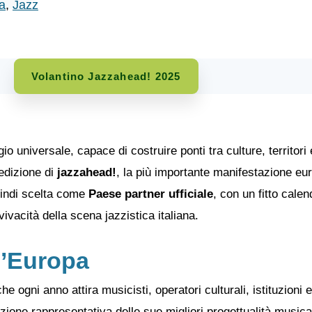
a
,
Jazz
Volantino Jazzahead! 2025
o universale, capace di costruire ponti tra culture, territori
edizione di
jazzahead!
, la più importante manifestazione eur
uindi scelta come
Paese partner ufficiale
, con un fitto cale
vivacità della scena jazzistica italiana.
ll’Europa
 ogni anno attira musicisti, operatori culturali, istituzioni e 
ione rappresentativa delle sue migliori progettualità musicali,