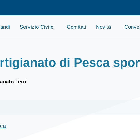
andi
Servizio Civile
Comitati
Novità
Conven
igianato di Pesca spor
anato Terni
ca