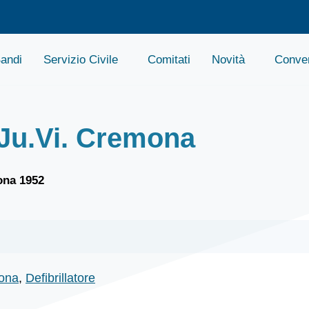
andi
Servizio Civile
Comitati
Novità
Conven
a Ju.Vi. Cremona
mona 1952
ona
,
Defibrillatore