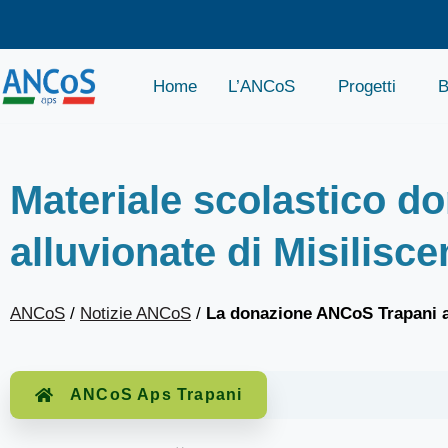
Home
L’ANCoS
Progetti
B
Materiale scolastico d
alluvionate di Misilisc
ANCoS
/
Notizie ANCoS
/
La donazione ANCoS Trapani a
ANCoS Aps Trapani