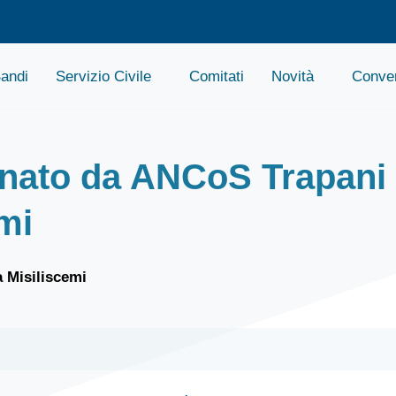
andi
Servizio Civile
Comitati
Novità
Conven
onato da ANCoS Trapani a
emi
 Misiliscemi