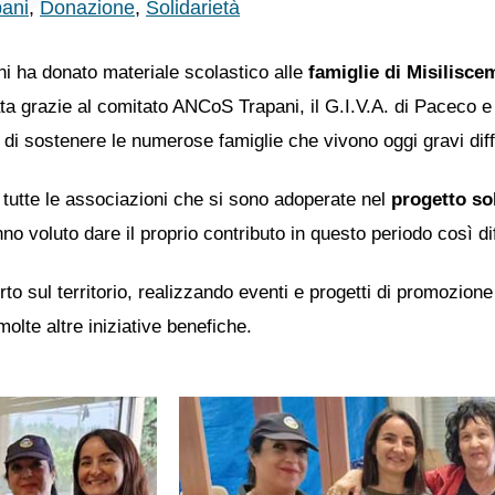
ani
,
Donazione
,
Solidarietà
ni ha donato materiale scolastico alle
famiglie di Misilisce
ata grazie al comitato ANCoS Trapani, il G.I.V.A. di Paceco e
 di sostenere le numerose famiglie che vivono oggi gravi diffi
 tutte le associazioni che si sono adoperate nel
progetto so
no voluto dare il proprio contributo in questo periodo così dif
rto sul territorio, realizzando eventi e progetti di promozio
 molte altre iniziative benefiche.