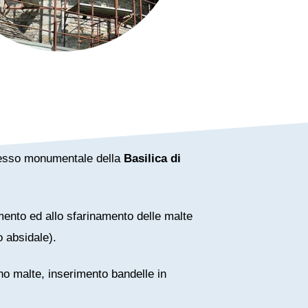
mplesso monumentale della
Basilica di
amento ed allo sfarinamento delle malte
o absidale).
ino malte, inserimento bandelle in