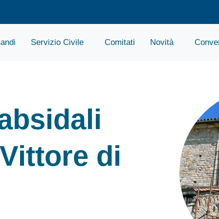
andi
Servizio Civile
Comitati
Novità
Conven
absidali
Vittore di