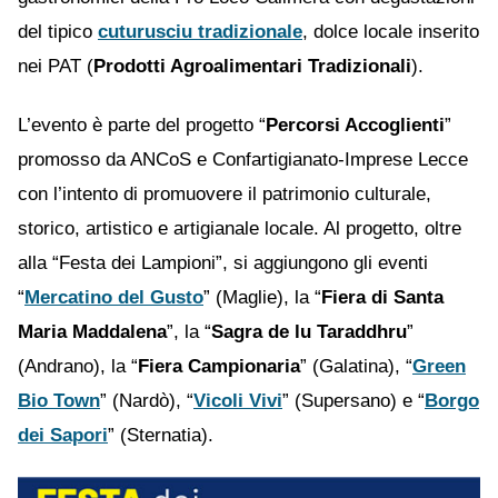
del tipico
cuturusciu tradizionale
, dolce locale inserito
nei PAT (
Prodotti Agroalimentari Tradizionali
).
L’evento è parte del progetto “
Percorsi Accoglienti
”
promosso da ANCoS e Confartigianato-Imprese Lecce
con l’intento di promuovere il patrimonio culturale,
storico, artistico e artigianale locale. Al progetto, oltre
alla “Festa dei Lampioni”, si aggiungono gli eventi
“
Mercatino del Gusto
” (Maglie), la “
Fiera di Santa
Maria Maddalena
”, la “
Sagra de lu Taraddhru
”
(Andrano), la “
Fiera Campionaria
” (Galatina), “
Green
Bio Town
” (Nardò), “
Vicoli Vivi
” (Supersano) e “
Borgo
dei Sapori
” (Sternatia).